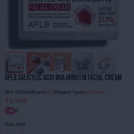
APLB Salicylic Acid BHA Arbutin Facial Cream
SKU: CL100613
Brand
APLB
Product Type
Moisturizer
Tk 999
5
(1)
Size:
55ml