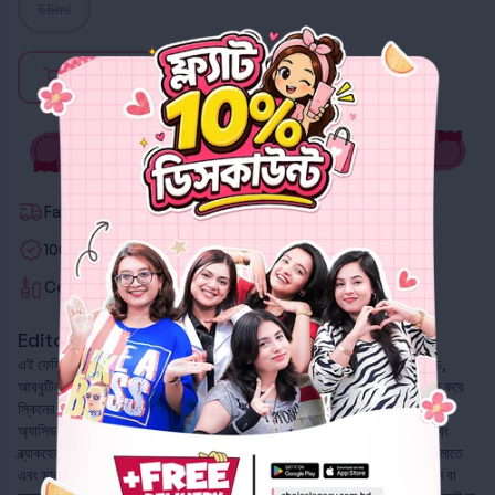
55ml
Out of stock
Fastest Delivery
100% Authentic
Certified Beauty Advisors
Editor's Note
এই ফেসিয়াল ক্রিমটি একটি মাল্টি-টাস্কিং স্কিনকেয়ার সলিউশন, যা স্যালিসিলিক অ্যাসিড,
আরবুটিন এবং অন্যান্য অ্যাক্টিভ ইনগ্রেডিয়েন্ট দিয়ে তৈরি। এর অ্যাকশন বিশেষভাবে কাজ করে
স্কিনের টেক্সচার ইম্প্রুভ করতে এবং একইসাথে কমপ্লেকশন ব্রাইট করতে। স্যালিসিলিক
অ্যাসিড স্কিনের গভীরে গিয়ে পোরস বা লোমকূপ পরিষ্কার করতে সাহায্য করে, যা ব্রন এবং
ব্ল্যাকহেডস নিয়ন্ত্রণে রাখতে দারুণ কার্যকরী। অন্যদিকে, আরবুটিন স্কিনের পিগমেন্টেশন কমাতে
এবং ডার্ক স্পট বা কালো দাগ হালকা করতে সাহায্য করে, যার ফলে স্কিন টোন আরও ইভেন বা