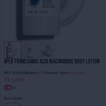
APLB Tranexamic Acid Niacinamide Body Lotion
SKU: CL100608
Brand
APLB
Product Type
Body Lotion
Tk 1,499
5
(7)
Size:
300ml