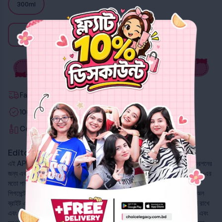
300ml
Add to cart
Fastest Delivery
100% Authentic
Certified Beauty Advisors
Editor's Note
এই APLB বডি লোশনটি আপনার বডি স্কিনের কালার কারেকশন, ব্রাইটেনিং এবং হাইড্রেশনের
জন্য একটা অ্যাডভান্সড সলিউশন। এর অ্যাকশন ট্রানেক্সামিক অ্যাসিড এবং নিয়াসিনামাইড-এর
মতো পাওয়ারফুল উপাদান দিয়ে বিশেষভাবে তৈরি করা হয়েছে, যা বডি স্কিনের ডার্ক স্পট,
পিগমেন্টেশন এবং আনইভেন স্কিন টোনকে টার্গেট করে। লোশনটি আপনার স্কিনকে ওভারঅল
ব্রাইট এবং ইভেন করতে সাহায্য করে, একইসাথে নিয়াসিনামাইড স্কিন ব্যারিয়ারকে হেলদি রাখে
এবং ডিপলি নারিশ করে। এটি আপনার স্কিনকে হাইড্রেশন দেয়, যা আপনার বডি কে সফট এবং