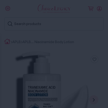
APLB
APLB... Niacinamide Body Lotion