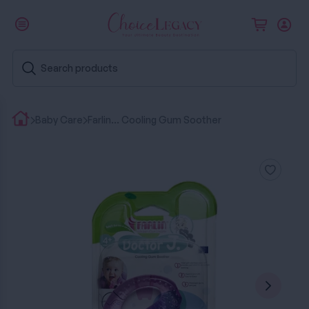
Baby Care
Farlin... Cooling Gum Soother