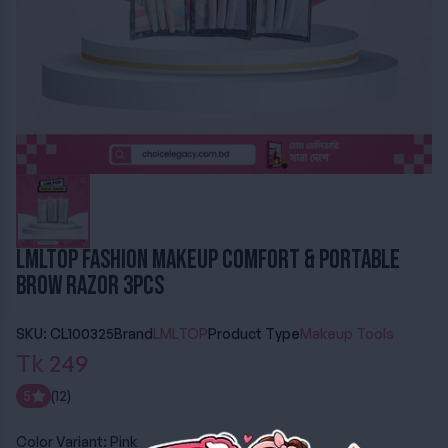
LMLTOP Fashion Makeup Comfort & Portable
Brow Razor 3pcs
SKU: CL100325
Brand
LMLTOP
Product Type
Makeup Tools
Tk 249
5
(12)
Color Variant:
Pink