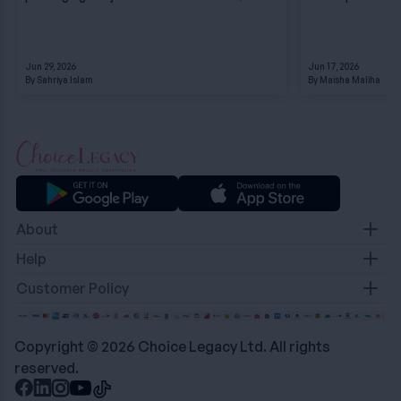
Jun 29, 2026
Jun 17, 2026
By Sahriya Islam
By Maisha Maliha
About
Contact
Help
About Us
Terms & Condition
Customer Policy
Career
Privacy Policy
Refund & Return Policy
Delivery Policy
Copyright © 2026 Choice Legacy Ltd. All rights
reserved.