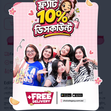
Pink
Purple
Sky Blue
Out of stock
Fastest Delivery
100% Authentic
Certified Beauty Advisors
Editor's Note
এই রেজরটি আইব্রো শেপ করা এবং ফেসিয়াল হেয়ার রিমুভ করার জন্য একটি হ্যান্ডি টুল, যা
পোর্টেবল ডিজাইন এবং ব্যবহারের কমফোর্টের ওপর ফোকাস করে তৈরি। এটা একটা ছোট, শার্প
রেজর যা নিখুঁতভাবে আইব্রো-এর ফাইন হেয়ারগুলো রিমুভ করতে সাহায্য করে এবং আইব্রো-কে
সুন্দরভাবে সংজ্ঞায়িত করে। এর ডিজাইন এমন যে এটি ব্যবহার করা খুবই সহজ এবং স্কিনে জেন্টল,
ফলে আনওয়ান্টেড হেয়ার দ্রুত পরিষ্কার করা সম্ভব। যারা বাড়িতে বসেই নিজেদের ব্রো গ্রুমিং