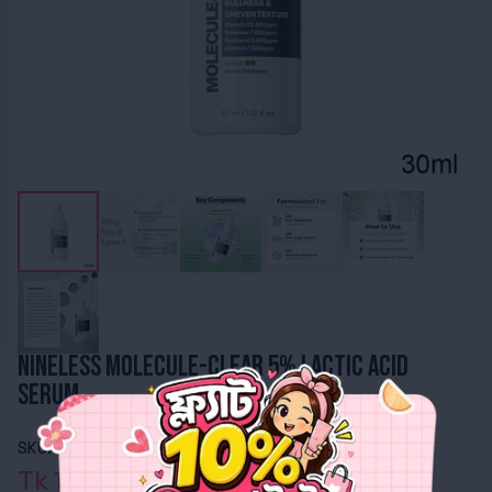
NINELESS Molecule-Clear 5% Lactic Acid
Serum
SKU: CL100360
Brand
Nineless
Product Type
Serum
Tk 1,299