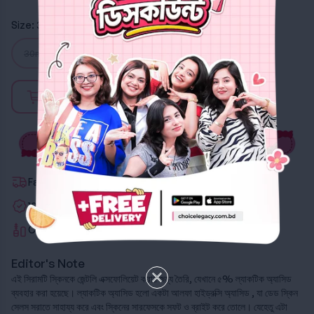
Size:
30ml
30ml
Out of stock
Fastest Delivery
100% Authentic
Certified Beauty Advisors
Editor's Note
এই সিরামটি স্কিনকে জেন্টলি এক্সফোলিয়েট করার জন্য তৈরি, যেখানে ৫% ল্যাকটিক অ্যাসিড
ব্যবহার করা হয়েছে। ল্যাকটিক অ্যাসিড হলো একটা আলফা হাইড্রক্সি অ্যাসিড , যা ডেড স্কিন
সেলস সরাতে সাহায্য করে এবং স্কিনের সারফেসকে সফট ও ব্রাইট করে তোলে। যেহেতু এটা