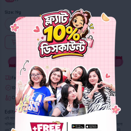
Size:
19g
19g
11g (Mini)
Out of stock
Fastest Delivery
100% Authentic
Certified Beauty Advisors
Editor's Note
এই সান স্টিকটি হলো অন-দ্য-গো ইউভি প্রোটেকশনের জন্য একটা আলটিমেট এবং স্মার্ট
সলিউশন। এর ফর্মুলা এসপিএফ ৫০+ পিএ++++ সুরক্ষা নিশ্চিত করে এবং এর বিশেষত্ব হলো
এর 'কটন সফট' ফিনিশ। স্টিকটি স্কিনে স্লাইড করার সময় একটা সফট, ম্যাট এবং পাউডারি