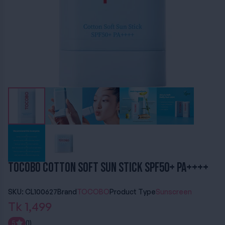
TOCOBO Cotton Soft Sun Stick SPF50+ PA++++
SKU: CL100627
Brand
TOCOBO
Product Type
Sunscreen
Tk 1,499
5
(1)