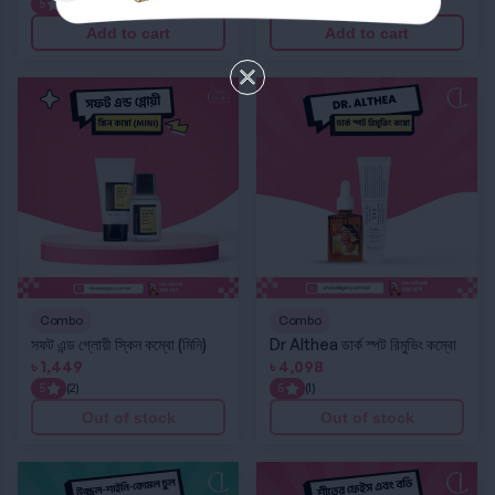
5
(1)
Add to cart
Add to cart
সফট এন্ড গ্লোয়ী স্কিন কম্বো (মিনি)
Dr Althea ডার্ক স্পট রিমুভিং কম্বো
Combo
Combo
সফট এন্ড গ্লোয়ী স্কিন কম্বো (মিনি)
Dr Althea ডার্ক স্পট রিমুভিং কম্বো
৳
1,449
৳
4,098
5
(2)
5
(1)
Out of stock
Out of stock
উজ্জ্বল-শাইনি-কোমল চুল পেতে সেরা কম্বো
শীতে ফেইস ও বডির যত্নে সেরা কম্বো