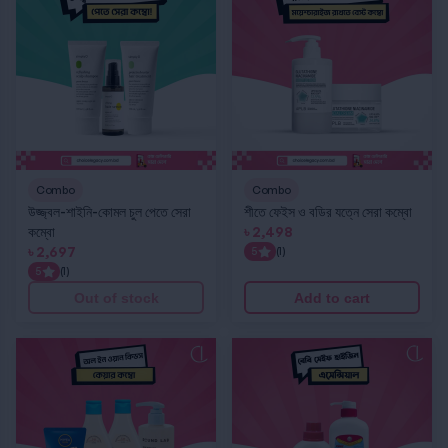
Combo
Combo
উজ্জ্বল-শাইনি-কোমল চুল পেতে সেরা
শীতে ফেইস ও বডির যত্নে সেরা কম্বো
কম্বো
৳
2,498
৳
2,697
5
(1)
5
(1)
Out of stock
Add to cart
অল ইন ওয়ান কিডস কেয়ার কম্বো
বেবি সেইফ হাইজিন এসেন্সিয়াল