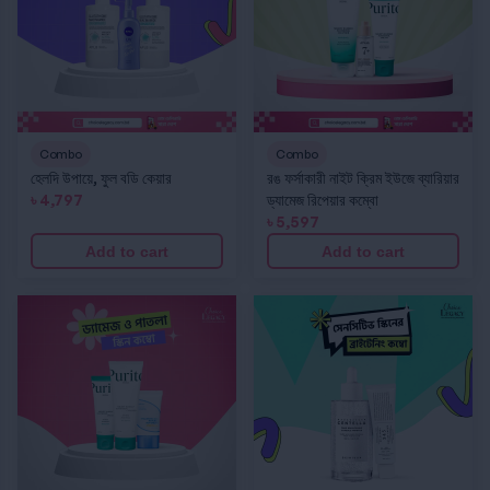
Combo
Combo
হেলদি উপায়ে, ফুল বডি কেয়ার
রঙ ফর্সাকারী নাইট ক্রিম ইউজে ব্যারিয়ার
৳
4,797
ড্যামেজ রিপেয়ার কম্বো
৳
5,597
Add to cart
Add to cart
ড্যামেজ ও পাতলা স্কিন কম্বো
সেনসিটিভ স্কিনের ব্রাইটেনিং কম্বো