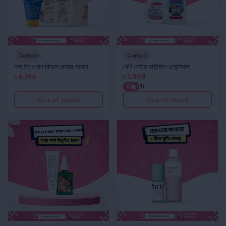
Combo
Combo
অল ইন ওয়ান কিডস কেয়ার কম্বো
বেবি সেইফ হাইজিন এসেন্সিয়াল
৳
6,196
৳
1,598
5
(1)
Out of stock
Out of stock
Dr Althea ফাঙ্গাল একনে সেইফ ডার্ক স্পট রিমুভিং কম্বো
রেডনেস কমাতে স্কিন সুদিং কম্বো