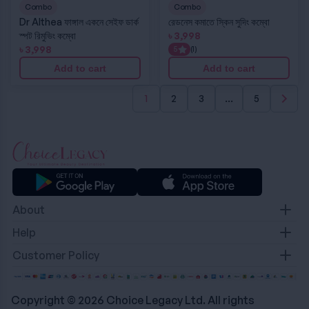
Combo
Combo
Dr Althea ফাঙ্গাল একনে সেইফ ডার্ক
রেডনেস কমাতে স্কিন সুদিং কম্বো
স্পট রিমুভিং কম্বো
৳
3,998
৳
3,998
5
(1)
Add to cart
Add to cart
1
2
3
…
5
About
Contact
Help
About Us
Terms & Condition
Customer Policy
Career
Privacy Policy
Refund & Return Policy
Delivery Policy
Copyright © 2026 Choice Legacy Ltd. All rights