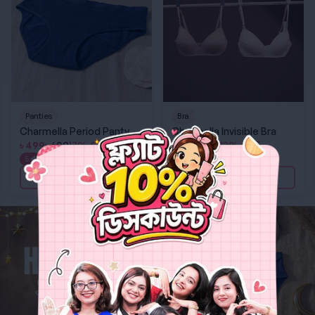
Panties
Bra
Charmella Period Panty
Charmella Invisible Bra
৳
499
৳
600
17% OFF
৳
699
৳
800
13% OFF
5
(18)
4.9
(8)
Out of stock
Out of stock