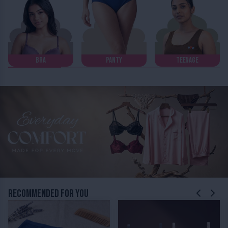
Bra
Panty
Teenage
RECOMMENDED FOR YOU
Charmella Period Panty
Charmella Invisible Bra